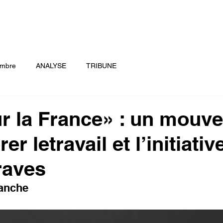
A PROPOS
NOS COMB
mbre
ANALYSE
TRIBUNE
r la France» : un mouv
er letravail et l’initiativ
raves
anche