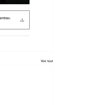
rs entrav
.
Voir tout