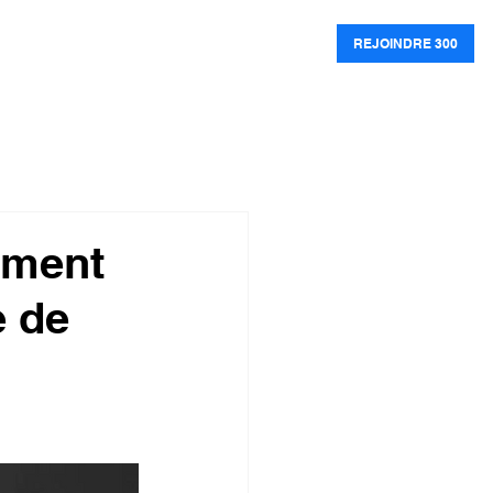
ATS
PUBLICATIONS
300 IDEES
MEDIAS
REJOINDRE 300
ement
e de