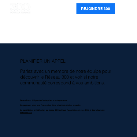
REJOINDRE 300
PLANIFIER UN APPEL
Parlez avec un membre de notre équipe pour
découvrir le Réseau 300 et voir si notre
communauté correspond à vos ambitions.
Réservée aux dirigeants d'entreprises et entrepreneurs
Engagement pour une France plus libre, plus forte et plus prospère
La candidature et l'adhésion au réseau 300 implique l'acceptation de nos
CGV
et des valeurs du
Manifeste 300
.