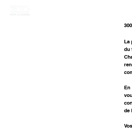
300
La 
du 
Cha
ren
co
En 
vou
con
de 
Vos