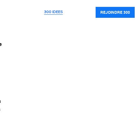
ATS
PUBLICATIONS
300 IDEES
MEDIAS
REJOINDRE 300
e
à
s