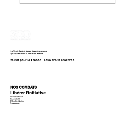
Gattaz "Budget 2026 : taxer plus,
produire moins, le risque d’un
décrochage national"
Le Think Tank et réseau des entrepreneurs
qui veulent bâtir la France de demain
© 300 pour la France - Tous droits réservés
NOS COMBATS
Libérer l'initiative
Valoriser le travail
Souveraineté
Efficacité et justice
Transmission