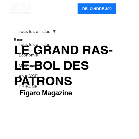
REJOINDRE 300
Tous les articles
8 juin
Tous les articles
LE GRAND RAS-
Economie
LE-BOL DES
Membre
PATRONS
ANALYSE
TRIBUNE
Figaro Magazine