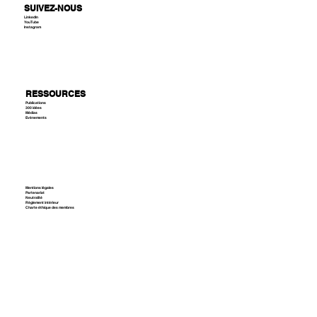
SUIVEZ-NOUS
LinkedIn
YouTube
Instagram
RESSOURCES
Publications
300 idées
Médias
Evènements
Mentions légales
Partenariat
Neutralité
Règlement intérieur
Charte éthique des membres