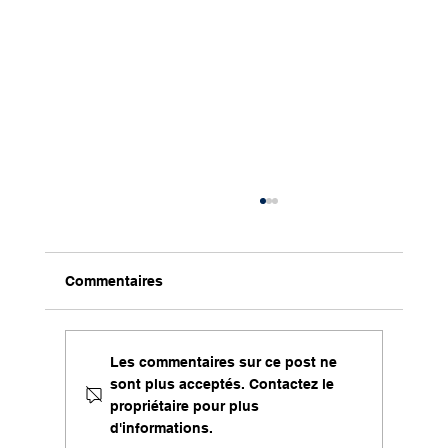
Commentaires
Les commentaires sur ce post ne
sont plus acceptés. Contactez le
propriétaire pour plus
d'informations.
Tribune de Matthieu Boeche et Pierre