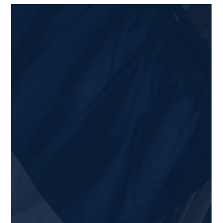
moderniser radicalement le fonctionnement de l'État, de
dégager plusieurs milliards d'euros de foncier et de rendre
Paris à ses habitants. Un État dispersé, un coût absurde
L'administration centrale française occupe aujourd'hui
plus de 400 sites distincts dans Paris i