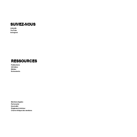
NOS COMBATS
Libérer l'initiative
Valoriser le travail
Souveraineté
Efficacité et justice
Transmission
SUIVEZ-NOUS
LinkedIn
YouTube
Instagram
RESSOURCES
Publications
300 idées
Médias
Evènements
Mentions légales
Partenariat