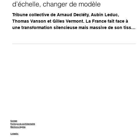
1 mai
Transmission d’entreprises : changer
d’échelle, changer de modèle
Tribune collective de Arnaud Decléty, Aubin Leduc,
Thomas Vanson et Gilles Vermont. La France fait face à
une transformation silencieuse mais massive de son tissu
économique. Derrière les débats sur la réindustrialisation,
la souveraineté ou encore l’innovation, un enjeu décisif a
été trop longtemps relégué au second plan : la
transmission des entreprises. Depuis quelques semaines,
malgré une énième tentative de remise en cause du
dispositif du « pacte Dutreil » à l’o ccasion