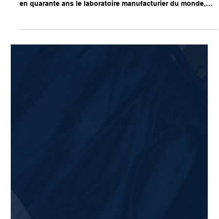
que la France doit faire
Tribune de Matthieu Boeche et Jennifer Chamberlin La
Chine l'a compris avant nous. À Shenzhen, ville devenue
en quarante ans le laboratoire manufacturier du monde,
les makerspaces ne sont pas des lieux branchés pour
geeks créatifs. Ce sont des accélérateurs de production,
des incubateurs de composants, des ateliers où une idée
devient un prototype en 48 heures et un produit
exportable en trois mois. La densité de ces espaces,
plusieurs milliers dans la seule région du Guangdo